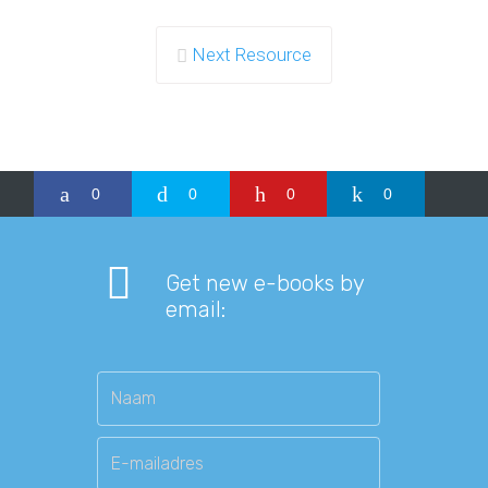
Next Resource
0
0
0
0
Get new e-books by
email: