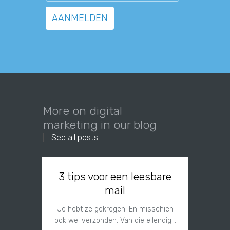
More on digital
marketing in our blog
See all posts
3 tips voor een leesbare
Engel
mail
Je hebt ze gekregen. En misschien
"Back i
ook wel verzonden. Van die ellendig…