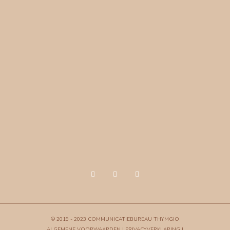
© 2019 - 2023 COMMUNICATIEBUREAU THYMGIO
ALGEMENE VOORWAARDEN
|
PRIVACYVERKLARING
|