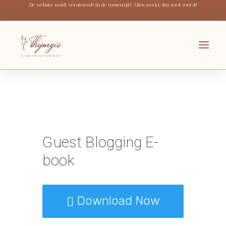
De website wordt vernieuwd! In de tussentijd? Alles werkt, dus scrol vooral!
Guest Blogging E-
book
Download Now