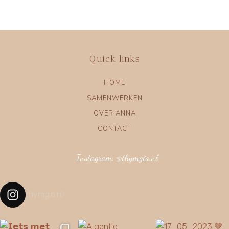
Quick links
HOME
SAMENWERKEN
OVER ANNA
CONTACT
Instagram: @thymgio.nl
thymgio.nl