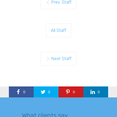
Prev. Staff
All Staff
Next Staff
0
0
0
0
What clients say