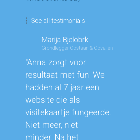
See all testimonials
Marija Bjelobrk
Ge
Grondlegger Opstaan & Opvallen
Eig
"Anna zorgt voor
"Anna i
resultaat met fun! We
mens 
hadden al 7 jaar een
te wer
website die als
mee en
visitekaartje fungeerde.
ideeën 
Niet meer, niet
Heel fi
minder. Na het
tekste