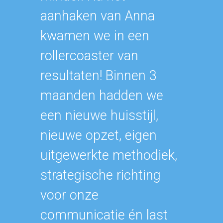
aanhaken van Anna
vertaal
kwamen we in een
graag b
rollercoaster van
blij m
resultaten! Binnen 3
samenw
maanden hadden we
een nieuwe huisstijl,
nieuwe opzet, eigen
uitgewerkte methodiek,
strategische richting
voor onze
communicatie én last